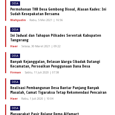
DESA
Permohonan THR Desa Gembong Disoal, Alasan Kades: Ini
Sudah Kesepakatan Bersama
Wahyudin
-
Rabu, 5 Mei 2021 | 16:56
DESA
Ini Jadwal dan Tahapan Pilkades Serentak Kabupaten
Tangerang
Haer
-
Selasa, 30 Maret 2021 | 09:22
DESA
Banyak Kejanggalan, Belasan Warga Cibadak Datangi
Kecamatan, Persoalkan Penggunaan Dana Desa
Firman
-
Sabtu, 11 Juli 2020 | 07:38
DESA
Realisasi Pembangunan Desa Bantar Panjang Banyak
Masalah, Camat Tigaraksa Tetap Rekomendasi Pencairan
Haer
-
Rabu, 1 Juli 2020 | 10:04
DESA
Masyarakat Pasir Bolang Demo Alfamart