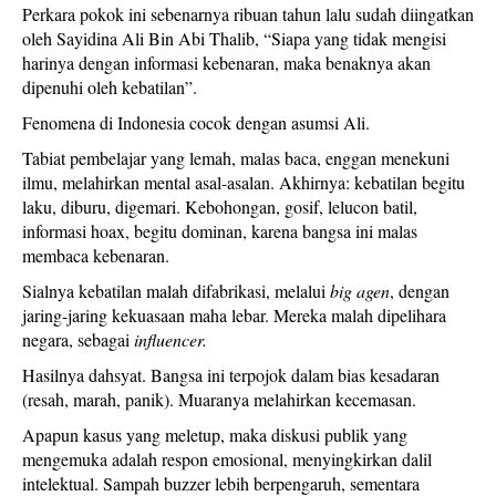
Perkara pokok ini sebenarnya ribuan tahun lalu sudah diingatkan
oleh Sayidina Ali Bin Abi Thalib, “Siapa yang tidak mengisi
harinya dengan informasi kebenaran, maka benaknya akan
dipenuhi oleh kebatilan”.
Fenomena di Indonesia cocok dengan asumsi Ali.
Tabiat pembelajar yang lemah, malas baca, enggan menekuni
ilmu, melahirkan mental asal-asalan. Akhirnya: kebatilan begitu
laku, diburu, digemari. Kebohongan, gosif, lelucon batil,
informasi hoax, begitu dominan, karena bangsa ini malas
membaca kebenaran.
Sialnya kebatilan malah difabrikasi, melalui
big agen
, dengan
jaring-jaring kekuasaan maha lebar. Mereka malah dipelihara
negara, sebagai
influencer.
Hasilnya dahsyat. Bangsa ini terpojok dalam bias kesadaran
(resah, marah, panik). Muaranya melahirkan kecemasan.
Apapun kasus yang meletup, maka diskusi publik yang
mengemuka adalah respon emosional, menyingkirkan dalil
intelektual. Sampah buzzer lebih berpengaruh, sementara