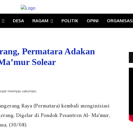
DESA
RAGAM
POLITIK
OPINI
ORGANISAS
erang, Permatara Adakan
-Ma’mur Solear
saat meninjau vaksinasi.
gerang Raya (Permatara) kembali menginisiasi
gerang. Digelar di Pondok Pesantren Al- Ma’mur,
sa, (30/08).