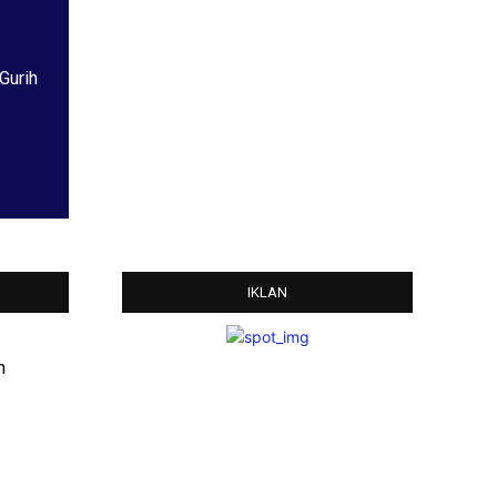
Gurih
IKLAN
n