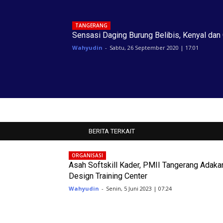
TANGERANG
Sensasi Daging Burung Belibis, Kenyal dan 
Wahyudin
-
Sabtu, 26 September 2020 | 17:01
BERITA TERKAIT
ORGANISASI
Asah Softskill Kader, PMII Tangerang Adaka
Design Training Center
Wahyudin
-
Senin, 5 Juni 2023 | 07:24