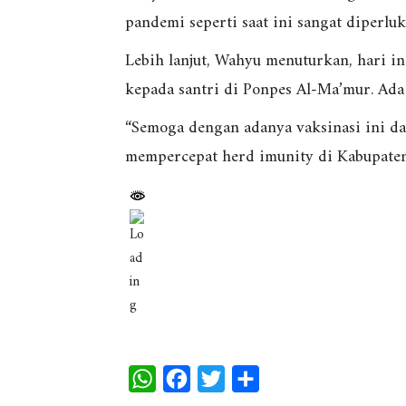
pandemi seperti saat ini sangat diperluk
Lebih lanjut, Wahyu menuturkan, hari i
kepada santri di Ponpes Al-Ma’mur. Ada
“Semoga dengan adanya vaksinasi ini d
mempercepat herd imunity di Kabupate
W
F
T
S