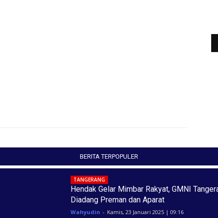
BERITA TERPOPULER
TANGERANG
Hendak Gelar Mimbar Rakyat, GMNI Tanger
Diadang Preman dan Aparat
Wahyudin
-
Kamis, 23 Januari 2025 | 09:16