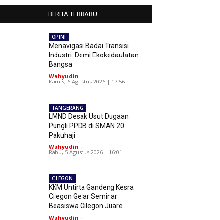
BERITA TERBARU
OPINI
Menavigasi Badai Transisi
Industri: Demi Ekokedaulatan
Bangsa
Wahyudin
-
Kamis, 6 Agustus 2026 | 17:56
TANGERANG
LMND Desak Usut Dugaan
Pungli PPDB di SMAN 20
Pakuhaji
Wahyudin
-
Rabu, 5 Agustus 2026 | 16:01
CILEGON
KKM Untirta Gandeng Kesra
Cilegon Gelar Seminar
Beasiswa Cilegon Juare
Wahyudin
-