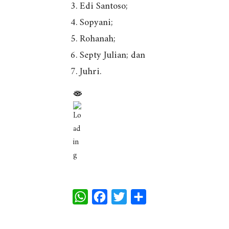
3. Edi Santoso;
4. Sopyani;
5. Rohanah;
6. Septy Julian; dan
7. Juhri.
W
F
T
S
h
a
w
h
a
c
i
a