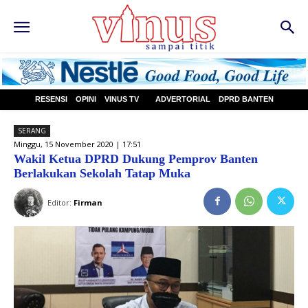
RESENSI
OPINI
VINUS TV
ADVERTORIAL
DPRD BANTEN
SERANG
Minggu, 15 November 2020 | 17:51
Wakil Ketua DPRD Dukung Pemprov Banten
Berlakukan Sekolah Tatap Muka
Editor:
Firman