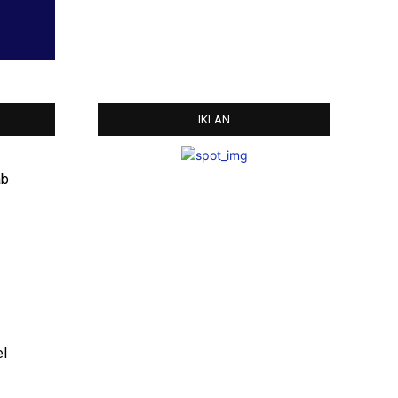
IKLAN
ab
el