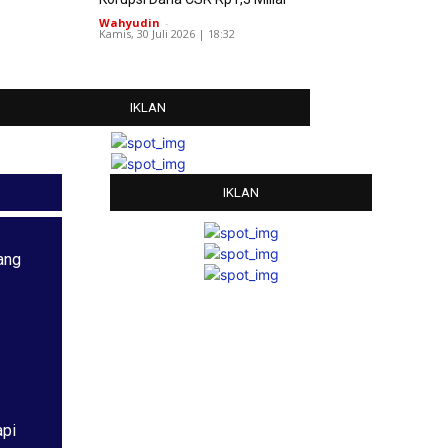
Wahyudin
-
Kamis, 30 Juli 2026 | 18:32
IKLAN
IKLAN
ang
api