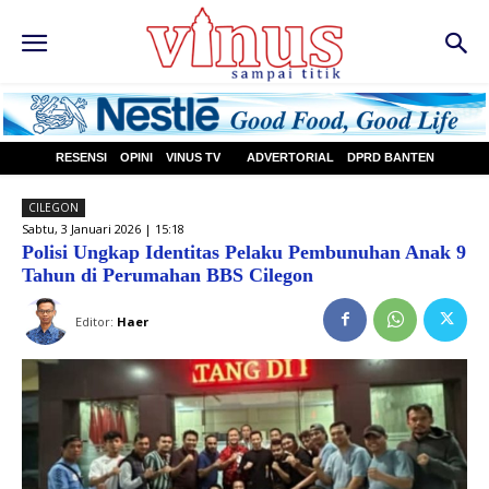
RESENSI
OPINI
VINUS TV
ADVERTORIAL
DPRD BANTEN
CILEGON
Sabtu, 3 Januari 2026 | 15:18
Polisi Ungkap Identitas Pelaku Pembunuhan Anak 9
Tahun di Perumahan BBS Cilegon
Editor:
Haer