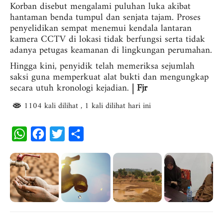
Korban disebut mengalami puluhan luka akibat
hantaman benda tumpul dan senjata tajam. Proses
penyelidikan sempat menemui kendala lantaran
kamera CCTV di lokasi tidak berfungsi serta tidak
adanya petugas keamanan di lingkungan perumahan.
Hingga kini, penyidik telah memeriksa sejumlah
saksi guna memperkuat alat bukti dan mengungkap
secara utuh kronologi kejadian.
| Fjr
1104 kali dilihat
, 1 kali dilihat hari ini
W
F
T
S
h
a
w
h
a
c
i
a
t
e
t
r
s
b
t
e
A
o
e