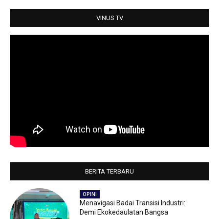
p
o
r
p
k
VINUS TV
BERITA TERBARU
OPINI
Menavigasi Badai Transisi Industri:
Demi Ekokedaulatan Bangsa