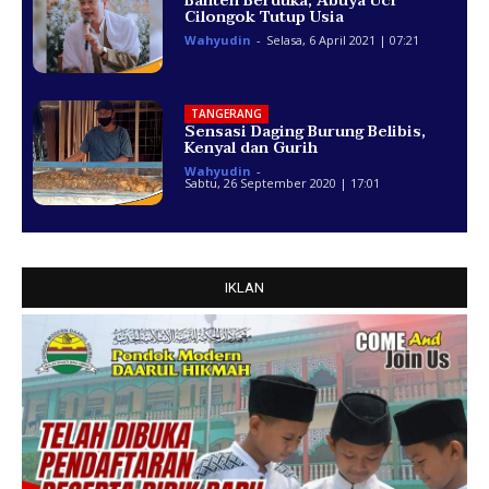
Banten Berduka, Abuya Uci
Cilongok Tutup Usia
Wahyudin
-
Selasa, 6 April 2021 | 07:21
TANGERANG
Sensasi Daging Burung Belibis,
Kenyal dan Gurih
Wahyudin
-
Sabtu, 26 September 2020 | 17:01
IKLAN