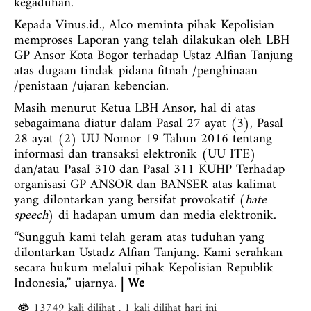
kegaduhan.
Kepada Vinus.id., Alco meminta pihak Kepolisian
memproses Laporan yang telah dilakukan oleh LBH
GP Ansor Kota Bogor terhadap Ustaz Alfian Tanjung
atas dugaan tindak pidana fitnah /penghinaan
/penistaan /ujaran kebencian.
Masih menurut Ketua LBH Ansor, hal di atas
sebagaimana diatur dalam Pasal 27 ayat (3), Pasal
28 ayat (2) UU Nomor 19 Tahun 2016 tentang
informasi dan transaksi elektronik (UU ITE)
dan/atau Pasal 310 dan Pasal 311 KUHP Terhadap
organisasi GP ANSOR dan BANSER atas kalimat
yang dilontarkan yang bersifat provokatif (
hate
speech
) di hadapan umum dan media elektronik.
“Sungguh kami telah geram atas tuduhan yang
dilontarkan Ustadz Alfian Tanjung. Kami serahkan
secara hukum melalui pihak Kepolisian Republik
Indonesia,” ujarnya.
| We
13749 kali dilihat
, 1 kali dilihat hari ini