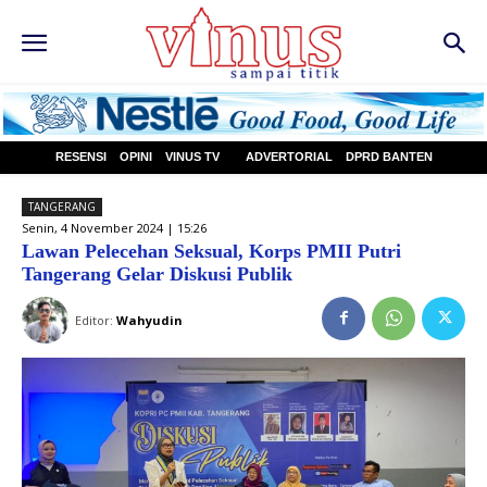
RESENSI
OPINI
VINUS TV
ADVERTORIAL
DPRD BANTEN
TANGERANG
Senin, 4 November 2024 | 15:26
Lawan Pelecehan Seksual, Korps PMII Putri
Tangerang Gelar Diskusi Publik
Editor:
Wahyudin