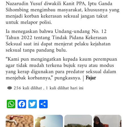
Nazarudin Yusuf diwakili Kanit PPA, Iptu Ganda
Sihombing mengimbau masyarakat, khususnya yang
menjadi korban kekerasan seksual jangan takut
untuk melapor polisi.
Ia menegaskan bahwa Undang-undang No. 12
Tahun 2022 tentang Tindak Pidana Kekerasan
Seksual saat ini dapat menjerat pelaku kejahatan
seksual tanpa pandang bulu.
“Kami pun mengingatkan kepada kaum perempuan
agar tidak mudah terkena bujuk rayu atau modus
yang kerap digunakan para predator seksual dalam
menjebak korbannya,” pungkasnya. |
Fajar
256 kali dilihat
, 1 kali dilihat hari ini
W
F
T
S
h
a
w
h
a
c
i
a