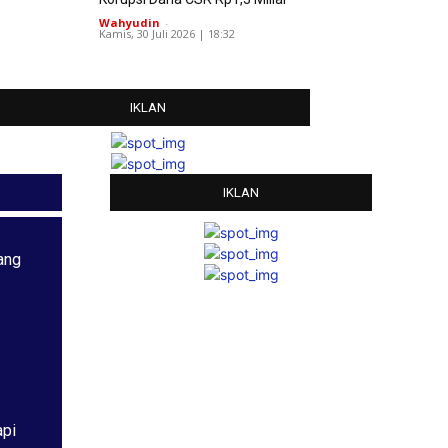
Wahyudin
-
Kamis, 30 Juli 2026 | 18:32
IKLAN
IKLAN
ang
api