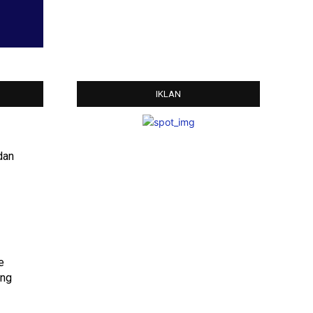
IKLAN
dan
e
ang