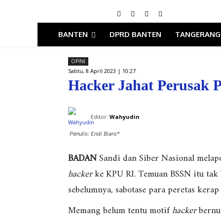
BANTEN
DPRD BANTEN
TANGERANG
OPINI
Sabtu, 8 April 2023 | 10:27
Hacker Jahat Perusak 
Editor:
Wahyudin
Penulis: Endi Biaro*
BADAN
Sandi dan Siber Nasional melapo
hacker
ke KPU RI. Temuan BSSN itu tak b
sebelumnya, sabotase para peretas kerap 
Memang belum tentu motif
hacker
bernua