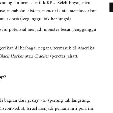
nologi informasi milik KPU. Selebihnya justru
otase, membobol sistem, mencuri data, membocorkan
atau
crash
(terganggu, tak berfungsi).
e
ini potensial menjadi monster besar pengganggu
erikan di berbagai negara, termasuk di Amerika
Black Hacker
atau
Cracker
(peretas jahat).
nya?
di bagian dari
proxy war
(perang tak langsung,
sebut-sebut, Israel menjadi pemain inti pola ini.