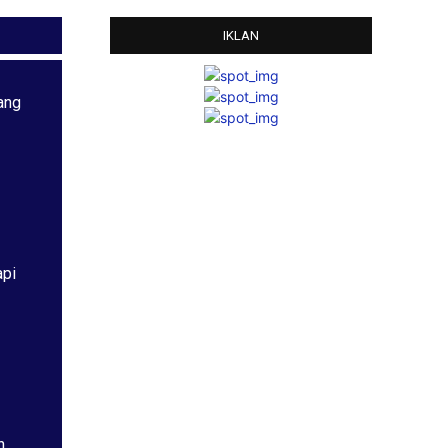
IKLAN
ang
api
h