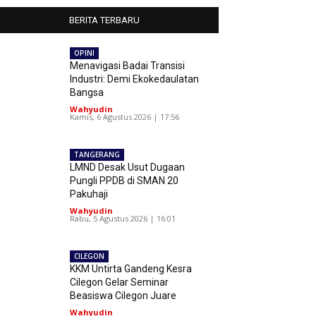
BERITA TERBARU
OPINI
Menavigasi Badai Transisi
Industri: Demi Ekokedaulatan
Bangsa
Wahyudin
-
Kamis, 6 Agustus 2026 | 17:56
TANGERANG
LMND Desak Usut Dugaan
Pungli PPDB di SMAN 20
Pakuhaji
Wahyudin
-
Rabu, 5 Agustus 2026 | 16:01
CILEGON
KKM Untirta Gandeng Kesra
Cilegon Gelar Seminar
Beasiswa Cilegon Juare
Wahyudin
-