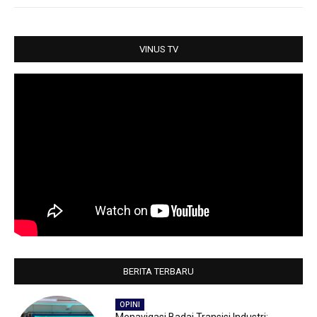
A
o
e
p
o
r
p
k
VINUS TV
BERITA TERBARU
OPINI