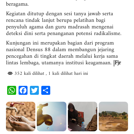
beragama.
Kegiatan ditutup dengan sesi tanya jawab serta
rencana tindak lanjut berupa pelatihan bagi
penyuluh agama dan guru madrasah mengenai
deteksi dini serta penanganan potensi radikalisme.
Kunjungan ini merupakan bagian dari program
nasional Densus 88 dalam membangun jejaring
pencegahan di tingkat daerah melalui kerja sama
lintas lembaga, utamanya institusi keagamaan.
|Fjr
352 kali dilihat
, 1 kali dilihat hari ini
W
F
T
S
h
a
w
h
a
c
i
a
t
e
t
r
s
b
t
e