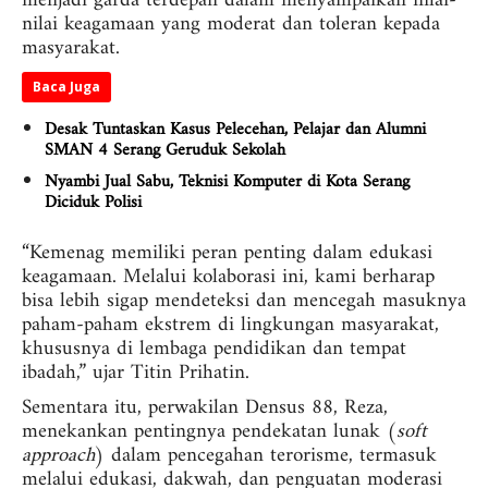
menjadi garda terdepan dalam menyampaikan nilai-
nilai keagamaan yang moderat dan toleran kepada
masyarakat.
Baca Juga
Desak Tuntaskan Kasus Pelecehan, Pelajar dan Alumni
SMAN 4 Serang Geruduk Sekolah
Nyambi Jual Sabu, Teknisi Komputer di Kota Serang
Diciduk Polisi
“Kemenag memiliki peran penting dalam edukasi
keagamaan. Melalui kolaborasi ini, kami berharap
bisa lebih sigap mendeteksi dan mencegah masuknya
paham-paham ekstrem di lingkungan masyarakat,
khususnya di lembaga pendidikan dan tempat
ibadah,” ujar Titin Prihatin.
Sementara itu, perwakilan Densus 88, Reza,
menekankan pentingnya pendekatan lunak (
soft
approach
) dalam pencegahan terorisme, termasuk
melalui edukasi, dakwah, dan penguatan moderasi