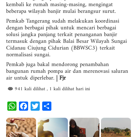
kembali ke rumah masing-masing, mengingat
beberapa wilayah banjir mulai berangsur surut.
Pemkab Tangerang sudah melakukan koordinasi
dengan berbagai pihak untuk mencari berbagai
solusi jangka panjang terkait penanganan banjir
termasuk dengan pihak Balai Besar Wilayah Sungai
Cidanau Ciujung Cidurian (BBWSC3) terkait
normalisasi sungai.
Pemkab juga bakal mendorong penambahan
bangunan rumah pompa air dan merenovasi saluran
air untuk diperlebar.
| Fjr
941 kali dilihat
, 1 kali dilihat hari ini
W
F
T
S
h
a
w
h
a
c
i
a
t
e
t
r