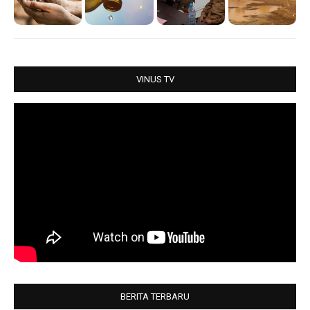
s
b
t
e
A
o
e
p
o
r
p
k
VINUS TV
BERITA TERBARU