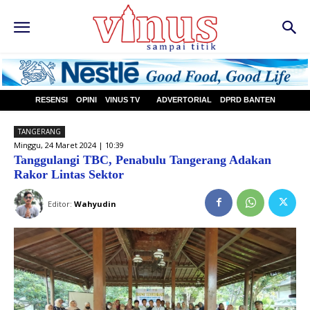
RESENSI
OPINI
VINUS TV
ADVERTORIAL
DPRD BANTEN
TANGERANG
Minggu, 24 Maret 2024 | 10:39
Tanggulangi TBC, Penabulu Tangerang Adakan
Rakor Lintas Sektor
Editor:
Wahyudin