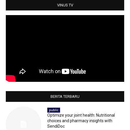
p
k
VINUS TV
BERITA TERBARU
public
Optimize your joint health: Nutritional
choices and pharmacy insights with
SendiDoc