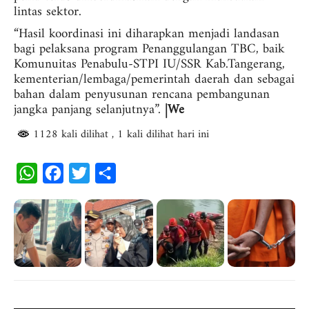
lintas sektor.
“Hasil koordinasi ini diharapkan menjadi landasan
bagi pelaksana program Penanggulangan TBC, baik
Komunuitas Penabulu-STPI IU/SSR Kab.Tangerang,
kementerian/lembaga/pemerintah daerah dan sebagai
bahan dalam penyusunan rencana pembangunan
jangka panjang selanjutnya”.
|We
1128 kali dilihat
, 1 kali dilihat hari ini
W
F
T
S
h
a
w
h
a
c
i
a
t
e
t
r
s
b
t
e
A
o
e
p
o
r