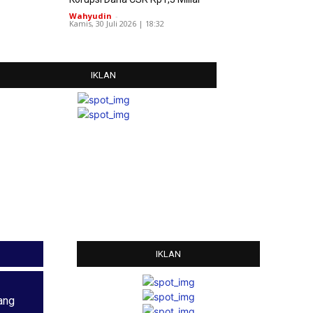
Wahyudin
-
Kamis, 30 Juli 2026 | 18:32
IKLAN
IKLAN
ang