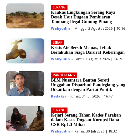
SERANG
Kaukus Lingkungan Serang Raya
Desak Usut Dugaan Pembiaran
Tambang Ilegal Gunung Pinang
Wahyudin
-
Minggu, 2 Agustus 2026 | 10:16
LEBAK
Krisis Air Bersih Meluas, Lebak
Berlakukan Siaga Darurat Kekeringan
Wahyudin
-
Sabtu, 1 Agustus 2026 | 14:59
PANDEGLANG
BEM Nusantara Banten Soroti
Unggahan Disparbud Pandeglang yang
Dikaitkan dengan Partai Politik
Redaksi
-
Jumat, 31 Juli 2026 | 16:47
SERANG
Kejari Serang Tahan Kades Parakan
dalam Kasus Dugaan Korupsi Dana
CSR Rp1,3 Miliar
Wahyudin
-
Kamis, 30 Juli 2026 | 18:32