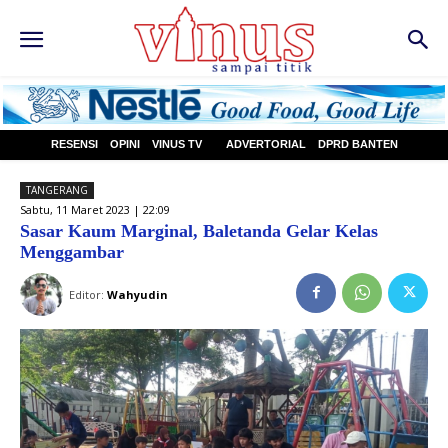
RESENSI
OPINI
VINUS TV
ADVERTORIAL
DPRD BANTEN
TANGERANG
Sabtu, 11 Maret 2023 | 22:09
Sasar Kaum Marginal, Baletanda Gelar Kelas
Menggambar
Editor:
Wahyudin