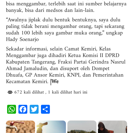
bisa menggambar, terlebih saat ini sumber belajarnya
banyak, bisa dari medsos dan lain-lain.
“Awalnya jiplak dulu bentuk bentuknya, saya dulu
paling tidak berani mengambar orang, tapi sekarang
sudah 100 lebih saya gambar muka orang,” ungkap
Hady Soenarjo
Sekadar informasi, selain Camat Kemiri, Kelas
Menggambar juga dihadiri Ketua Komisi II DPRD
Kabupaten Tangerang, Fraksi Partai Gerindra Nasrul
Ahmad Jamaludin, dan disuport oleh Dompet
Dhuafa, GP Ansor Kemiri, KNPI, dan Pemerintahan
Kecamatan Kemiri.
|We
672 kali dilihat
, 1 kali dilihat hari ini
W
F
T
S
h
a
w
h
a
c
i
a