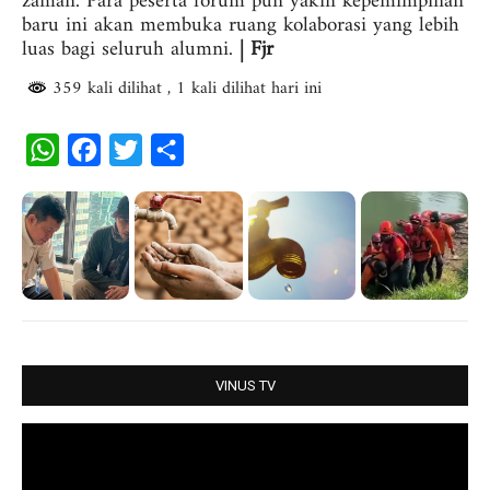
zaman. Para peserta forum pun yakin kepemimpinan
baru ini akan membuka ruang kolaborasi yang lebih
luas bagi seluruh alumni.
| Fjr
359 kali dilihat
, 1 kali dilihat hari ini
W
F
T
S
h
a
w
h
a
c
i
a
t
e
t
r
s
b
t
e
A
o
e
p
o
r
p
k
VINUS TV