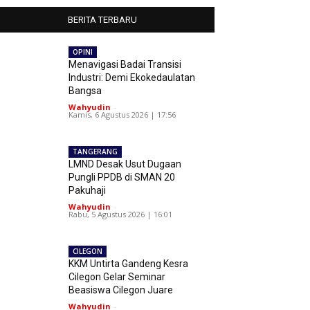
BERITA TERBARU
OPINI
Menavigasi Badai Transisi
Industri: Demi Ekokedaulatan
Bangsa
Wahyudin
-
Kamis, 6 Agustus 2026 | 17:56
TANGERANG
LMND Desak Usut Dugaan
Pungli PPDB di SMAN 20
Pakuhaji
Wahyudin
-
Rabu, 5 Agustus 2026 | 16:01
CILEGON
KKM Untirta Gandeng Kesra
Cilegon Gelar Seminar
Beasiswa Cilegon Juare
Wahyudin
-