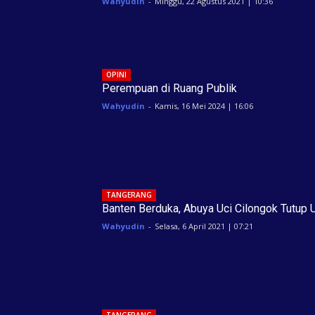
Wahyudin
-
Minggu, 22 Agustus 2021 | 10:36
OPINI
Perempuan di Ruang Publik
Wahyudin
-
Kamis, 16 Mei 2024 | 16:06
TANGERANG
Banten Berduka, Abuya Uci Cilongok Tutup 
Wahyudin
-
Selasa, 6 April 2021 | 07:21
TANGERANG