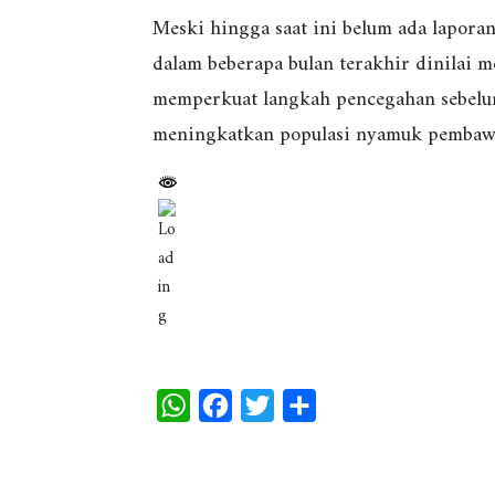
Meski hingga saat ini belum ada laporan 
dalam beberapa bulan terakhir dinilai m
memperkuat langkah pencegahan sebelu
meningkatkan populasi nyamuk pembaw
W
F
T
S
h
a
w
h
a
c
i
a