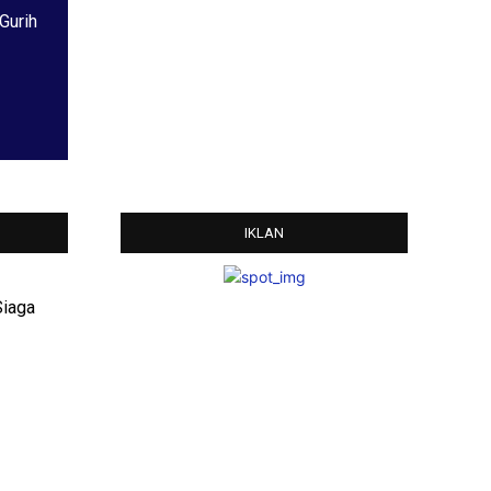
Gurih
IKLAN
Siaga