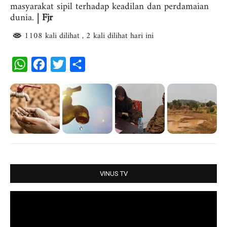
masyarakat sipil terhadap keadilan dan perdamaian
dunia.
| Fjr
1108 kali dilihat
, 2 kali dilihat hari ini
W
F
T
S
h
a
w
h
a
c
i
a
t
e
t
r
s
b
t
e
A
o
e
p
o
r
p
k
VINUS TV