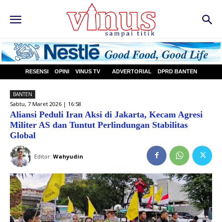
RESENSI
OPINI
VINUS TV
ADVERTORIAL
DPRD BANTEN
BANTEN
Sabtu, 7 Maret 2026 | 16:58
Aliansi Peduli Iran Aksi di Jakarta, Kecam Agresi
Militer AS dan Tuntut Perlindungan Stabilitas
Global
Editor:
Wahyudin