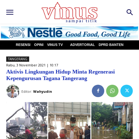
RESENSI
OPINI
VINUS TV
ADVERTORIAL
DPRD BANTEN
TANGERANG
Rabu, 3 November 2021 | 10:17
Aktivis Lingkungan Hidup Minta Regenerasi
Kepengurusan Tagana Tangerang
Editor:
Wahyudin