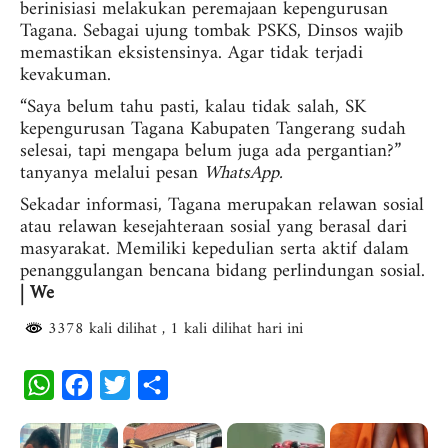
berinisiasi melakukan peremajaan kepengurusan
Tagana. Sebagai ujung tombak PSKS, Dinsos wajib
memastikan eksistensinya. Agar tidak terjadi
kevakuman.
“Saya belum tahu pasti, kalau tidak salah, SK
kepengurusan Tagana Kabupaten Tangerang sudah
selesai, tapi mengapa belum juga ada pergantian?”
tanyanya melalui pesan
WhatsApp.
Sekadar informasi, Tagana merupakan relawan sosial
atau relawan kesejahteraan sosial yang berasal dari
masyarakat. Memiliki kepedulian serta aktif dalam
penanggulangan bencana bidang perlindungan sosial.
| We
3378 kali dilihat
, 1 kali dilihat hari ini
W
F
T
S
h
a
w
h
a
c
i
a