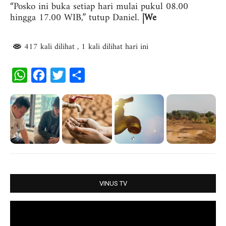
‎“Posko ini buka setiap hari mulai pukul 08.00
hingga 17.00 WIB,” tutup Daniel.
|We
417 kali dilihat
, 1 kali dilihat hari ini
W
F
T
S
h
a
w
h
a
c
i
a
t
e
t
r
s
b
t
e
A
o
e
p
o
r
p
k
VINUS TV