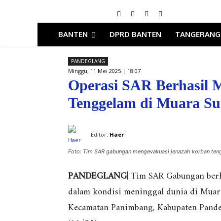
BANTEN
DPRD BANTEN
TANGERANG
PANDEGLANG
Minggu, 11 Mei 2025 | 18:07
Operasi SAR Berhasil
Tenggelam di Muara Su
Editor:
Haer
Foto: Tim SAR gabungan mengevakuasi jenazah korban ten
PANDEGLANG|
Tim SAR Gabungan berha
dalam kondisi meninggal dunia di Muar
Kecamatan Panimbang, Kabupaten Pandeg