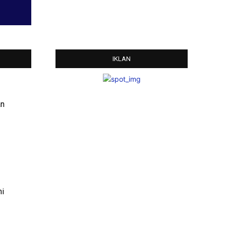
IKLAN
an
mi