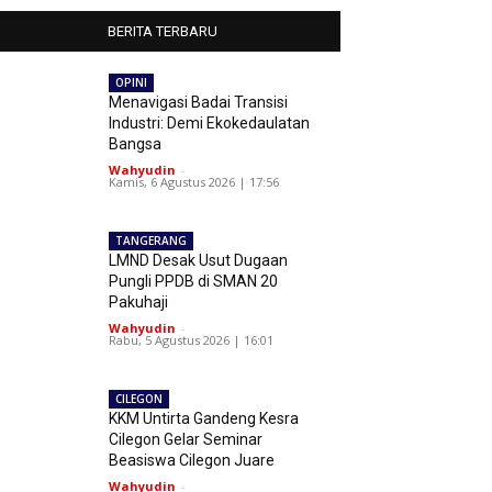
BERITA TERBARU
OPINI
Menavigasi Badai Transisi
Industri: Demi Ekokedaulatan
Bangsa
Wahyudin
-
Kamis, 6 Agustus 2026 | 17:56
TANGERANG
LMND Desak Usut Dugaan
Pungli PPDB di SMAN 20
Pakuhaji
Wahyudin
-
Rabu, 5 Agustus 2026 | 16:01
CILEGON
KKM Untirta Gandeng Kesra
Cilegon Gelar Seminar
Beasiswa Cilegon Juare
Wahyudin
-