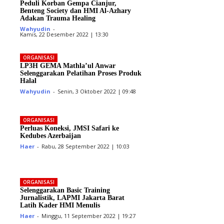
Peduli Korban Gempa Cianjur,
Benteng Society dan HMI Al-Azhary
Adakan Trauma Healing
Wahyudin
-
Kamis, 22 Desember 2022 | 13:30
ORGANISASI
LP3H GEMA Mathla’ul Anwar
Selenggarakan Pelatihan Proses Produk
Halal
Wahyudin
-
Senin, 3 Oktober 2022 | 09:48
ORGANISASI
Perluas Koneksi, JMSI Safari ke
Kedubes Azerbaijan
Haer
-
Rabu, 28 September 2022 | 10:03
ORGANISASI
Selenggarakan Basic Training
Jurnalistik, LAPMI Jakarta Barat
Latih Kader HMI Menulis
Haer
-
Minggu, 11 September 2022 | 19:27