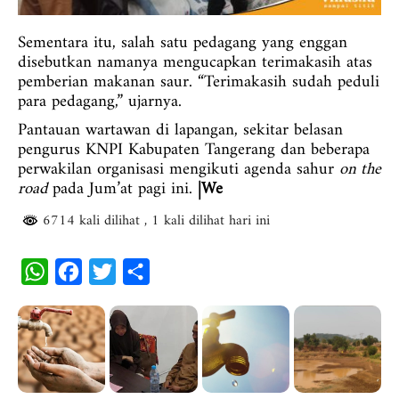
Sementara itu, salah satu pedagang yang enggan
disebutkan namanya mengucapkan terimakasih atas
pemberian makanan saur. “Terimakasih sudah peduli
para pedagang,” ujarnya.
Pantauan wartawan di lapangan, sekitar belasan
pengurus KNPI Kabupaten Tangerang dan beberapa
perwakilan organisasi mengikuti agenda sahur
on the
road
pada Jum’at pagi ini.
|We
6714 kali dilihat
, 1 kali dilihat hari ini
W
F
T
S
h
a
w
h
a
c
i
a
t
e
t
r
s
b
t
e