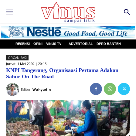
RESENSI
OPINI
VINUS TV
ADVERTORIAL
DPRD BANTEN
ORGANISASI
Jumat, 1 Mei 2020 | 20:15
KNPI Tangerang, Organisaasi Pertama Adakan
Sahur On The Road
Editor:
Wahyudin