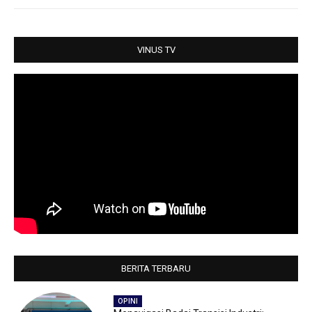
A
o
e
p
o
r
p
k
VINUS TV
BERITA TERBARU
OPINI