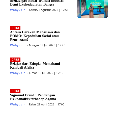
Menavigasi Badai Transisi Industri:
Demi Ekokedaulatan Bangsa
Wahyudin
-
Kamis, 6 Agustus 2026 | 17:56
OPINI
Antara Gerakan Mahasiswa dan
FOMO: Kepedulian Sosial atau
Pencitraan?
Wahyudin
-
Minggu, 19 Juli 2026 | 17:26
OPINI
Belajar dari Etiopia, Memahami
Kembali Afrika
Wahyudin
-
Jumat, 10 Juli 2026 | 17:15
OPINI
Sigmund Freud : Pandangan
Psikoanalisis terhadap Agama
Wahyudin
-
Rabu, 29 April 2026 | 17:00