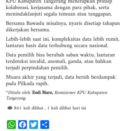
KPU Kabupaten Tangerang menerapkan prinsip
kolaborasi, kerjasama dengan para pihak, serta
menindaklanjuti segala temuan atau tanggapan.
Bersama Bawaslu misalnya, nyaris disetiap tahapan
dikerjakan bersama.
Lebih-lebih saat ini, kompleksitas data lebih rumit,
lantaran basis data terhubung secara nasional.
Data pemilih bisa berubah saban waktu, lantaran
terdeteksi invalid, anomali, ganda, atau bahkan
terjadi perpindahan pemilih.
Muara akhir yang terjadi, data bersih berdampak
pada Pilkada rapih.
*
Ditulis oleh:
En
di
Biaro,
Komisioner KPU Kabupaten
Tangerang.
861 kali dilihat
, 1 kali dilihat hari ini
W
F
T
S