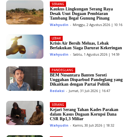
SERANG
Kaukus Lingkungan Serang Raya
Desak Usut Dugaan Pembiaran
Tambang Ilegal Gunung Pinang
Wahyudin
-
Minggu, 2 Agustus 2026 | 10:16
LEBAK
Krisis Air Bersih Meluas, Lebak
Berlakukan Siaga Darurat Kekeringan
Wahyudin
-
Sabtu, 1 Agustus 2026 | 14:59
PANDEGLANG
BEM Nusantara Banten Soroti
Unggahan Disparbud Pandeglang yang
Dikaitkan dengan Partai Politik
Redaksi
-
Jumat, 31 Juli 2026 | 16:47
SERANG
Kejari Serang Tahan Kades Parakan
dalam Kasus Dugaan Korupsi Dana
CSR Rp1,3 Miliar
Wahyudin
-
Kamis, 30 Juli 2026 | 18:32