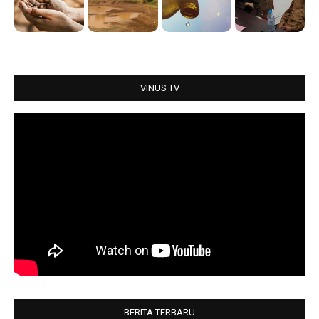
s
b
t
e
A
o
e
p
o
r
p
k
VINUS TV
BERITA TERBARU