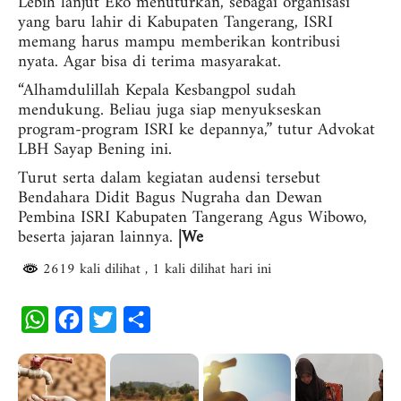
Lebih lanjut Eko menuturkan, sebagai organisasi
yang baru lahir di Kabupaten Tangerang, ISRI
memang harus mampu memberikan kontribusi
nyata. Agar bisa di terima masyarakat.
“Alhamdulillah Kepala Kesbangpol sudah
mendukung. Beliau juga siap menyukseskan
program-program ISRI ke depannya,” tutur Advokat
LBH Sayap Bening ini.
Turut serta dalam kegiatan audensi tersebut
Bendahara Didit Bagus Nugraha dan Dewan
Pembina ISRI Kabupaten Tangerang Agus Wibowo,
beserta jajaran lainnya.
|We
2619 kali dilihat
, 1 kali dilihat hari ini
W
F
T
S
h
a
w
h
a
c
i
a
t
e
t
r