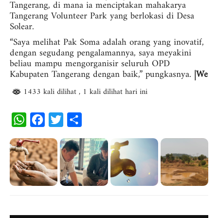
Tangerang, di mana ia menciptakan mahakarya
Tangerang Volunteer Park yang berlokasi di Desa
Solear.
“Saya melihat Pak Soma adalah orang yang inovatif,
dengan segudang pengalamannya, saya meyakini
beliau mampu mengorganisir seluruh OPD
Kabupaten Tangerang dengan baik,” pungkasnya.
|We
1433 kali dilihat
, 1 kali dilihat hari ini
W
F
T
S
h
a
w
h
a
c
i
a
t
e
t
r
s
b
t
e
A
o
e
p
o
r