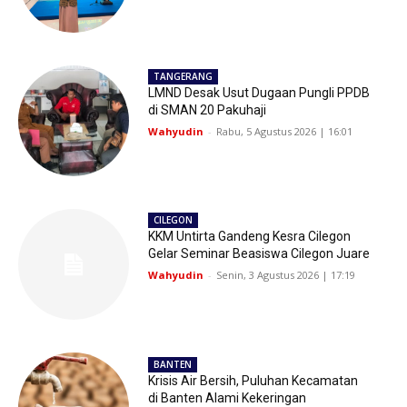
TANGERANG
LMND Desak Usut Dugaan Pungli PPDB
di SMAN 20 Pakuhaji
Wahyudin
-
Rabu, 5 Agustus 2026 | 16:01
CILEGON
KKM Untirta Gandeng Kesra Cilegon
Gelar Seminar Beasiswa Cilegon Juare
Wahyudin
-
Senin, 3 Agustus 2026 | 17:19
BANTEN
Krisis Air Bersih, Puluhan Kecamatan
di Banten Alami Kekeringan