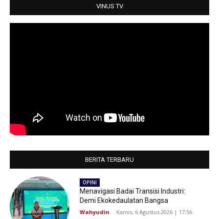
p
k
VINUS TV
BERITA TERBARU
OPINI
Menavigasi Badai Transisi Industri:
Demi Ekokedaulatan Bangsa
Wahyudin
-
Kamis, 6 Agustus 2026 | 17:56