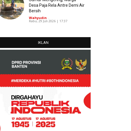
Desa Paja Rela Antre Demi Air
Bersih
Wahyudin
-
Rabu, 29 Juli 2026 | 17:37
IKLAN