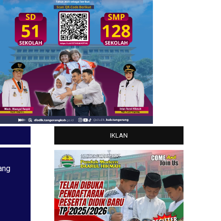
IKLAN
ang