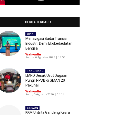
BERITA TERBARU
OPINI
Menavigasi Badai Transisi
Industri: Demi Ekokedaulatan
Bangsa
Wahyudin
-
Kamis, 6 Agustus 2026 | 17:56
TANGERANG
LMND Desak Usut Dugaan
Pungli PPDB di SMAN 20
Pakuhaji
Wahyudin
-
Rabu, 5 Agustus 2026 | 16:01
CILEGON
KKM Untirta Gandeng Kesra