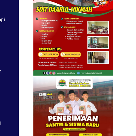
api
h
i