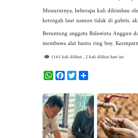
Menurutnya, beberapa kali dihimbau oleh
ketengah laut namun tidak di gubris, akh
Beruntung anggota Balawista Anggun d
membawa alat bantu ring boy. Keempatny
1165 kali dilihat
, 2 kali dilihat hari ini
W
F
T
S
h
a
w
h
a
c
i
a
t
e
t
r
s
b
t
e
A
o
e
p
o
r