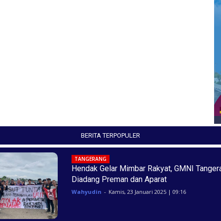
BERITA TERPOPULER
TANGERANG
Hendak Gelar Mimbar Rakyat, GMNI Tanger
Diadang Preman dan Aparat
Wahyudin
-
Kamis, 23 Januari 2025 | 09:16