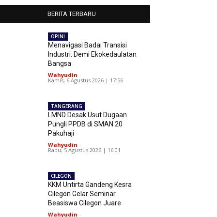
BERITA TERBARU
OPINI
Menavigasi Badai Transisi
Industri: Demi Ekokedaulatan
Bangsa
Wahyudin
-
Kamis, 6 Agustus 2026 | 17:56
TANGERANG
LMND Desak Usut Dugaan
Pungli PPDB di SMAN 20
Pakuhaji
Wahyudin
-
Rabu, 5 Agustus 2026 | 16:01
CILEGON
KKM Untirta Gandeng Kesra
Cilegon Gelar Seminar
Beasiswa Cilegon Juare
Wahyudin
-