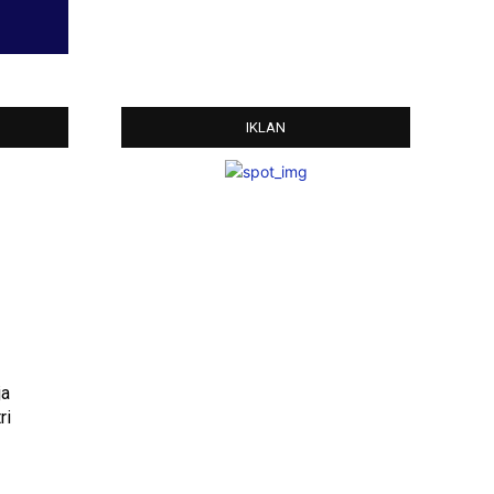
IKLAN
ja
ri