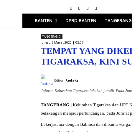
BANTEN
DPRD BANTEN
TANGERANG
TANGERANG
Jumat, 6 Maret 2020 | 05:07
TEMPAT YANG DIK
TIGARAKSA, KINI S
Editor:
Redaksi
Jajaran Kelurahan Tigaraksa lakukan jumsih. Pada Juma
TANGERANG
|
Kelurahan Tigaraksa dan UPT K
belakangan menjadi perbincangan, pada Jum’at pa
Bekerjasama dengan Babinsa dan dibantu warga. J