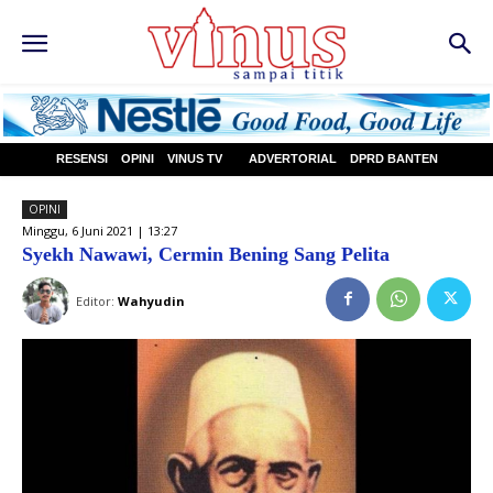
RESENSI
OPINI
VINUS TV
ADVERTORIAL
DPRD BANTEN
OPINI
Minggu, 6 Juni 2021 | 13:27
Syekh Nawawi, Cermin Bening Sang Pelita
Editor:
Wahyudin