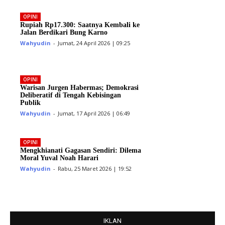
OPINI
Rupiah Rp17.300: Saatnya Kembali ke
Jalan Berdikari Bung Karno
Wahyudin
-
Jumat, 24 April 2026 | 09:25
OPINI
Warisan Jurgen Habermas; Demokrasi
Deliberatif di Tengah Kebisingan
Publik
Wahyudin
-
Jumat, 17 April 2026 | 06:49
OPINI
Mengkhianati Gagasan Sendiri: Dilema
Moral Yuval Noah Harari
Wahyudin
-
Rabu, 25 Maret 2026 | 19:52
IKLAN