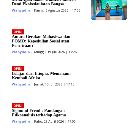
Demi Ekokedaulatan Bangsa
Wahyudin
-
Kamis, 6 Agustus 2026 | 17:56
OPINI
Antara Gerakan Mahasiswa dan
FOMO: Kepedulian Sosial atau
Pencitraan?
Wahyudin
-
Minggu, 19 Juli 2026 | 17:26
OPINI
Belajar dari Etiopia, Memahami
Kembali Afrika
Wahyudin
-
Jumat, 10 Juli 2026 | 17:15
OPINI
Sigmund Freud : Pandangan
Psikoanalisis terhadap Agama
Wahyudin
-
Rabu, 29 April 2026 | 17:00