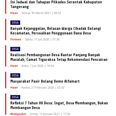
Ini Jadwal dan Tahapan Pilkades Serentak Kabupaten
Tangerang
Haer
-
Selasa, 30 Maret 2021 | 09:22
DESA
Banyak Kejanggalan, Belasan Warga Cibadak Datangi
Kecamatan, Persoalkan Penggunaan Dana Desa
Firman
-
Sabtu, 11 Juli 2020 | 07:38
DESA
Realisasi Pembangunan Desa Bantar Panjang Banyak
Masalah, Camat Tigaraksa Tetap Rekomendasi Pencairan
Haer
-
Rabu, 1 Juli 2020 | 10:04
DESA
Masyarakat Pasir Bolang Demo Alfamart
Haer
-
Kamis, 27 Februari 2020 | 02:53
DESA
Refleksi 7 Tahun UU Desa: Ingat, Desa Membangun, Bukan
Membangun Desa
Wahyudin
-
Jumat, 15 Januari 2021 | 17:20