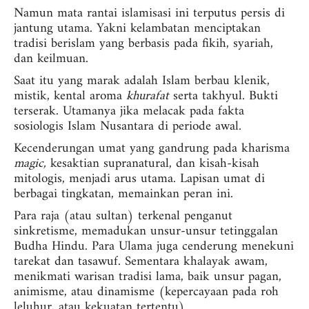
Namun mata rantai islamisasi ini terputus persis di
jantung utama. Yakni kelambatan menciptakan
tradisi berislam yang berbasis pada fikih, syariah,
dan keilmuan.
Saat itu yang marak adalah Islam berbau klenik,
mistik, kental aroma
khurafat
serta takhyul. Bukti
terserak. Utamanya jika melacak pada fakta
sosiologis Islam Nusantara di periode awal.
Kecenderungan umat yang gandrung pada kharisma
magic,
kesaktian supranatural, dan kisah-kisah
mitologis, menjadi arus utama. Lapisan umat di
berbagai tingkatan, memainkan peran ini.
Para raja (atau sultan) terkenal penganut
sinkretisme, memadukan unsur-unsur tetinggalan
Budha Hindu. Para Ulama juga cenderung menekuni
tarekat dan tasawuf. Sementara khalayak awam,
menikmati warisan tradisi lama, baik unsur pagan,
animisme, atau dinamisme (kepercayaan pada roh
leluhur, atau kekuatan tertentu).