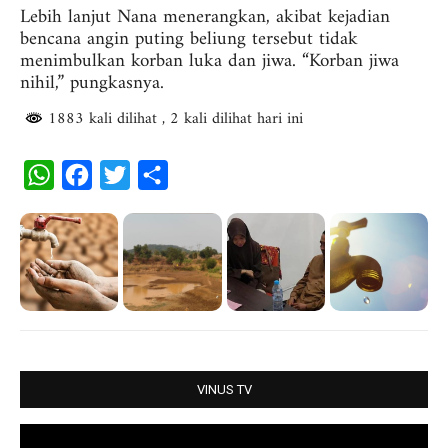
Lebih lanjut Nana menerangkan, akibat kejadian
bencana angin puting beliung tersebut tidak
menimbulkan korban luka dan jiwa. “Korban jiwa
nihil,” pungkasnya.
1883 kali dilihat
, 2 kali dilihat hari ini
W
F
T
S
h
a
w
h
a
c
i
a
t
e
t
r
s
b
t
e
A
o
e
p
o
r
p
k
VINUS TV