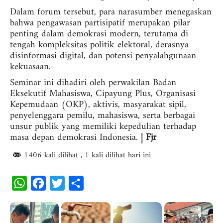
Dalam forum tersebut, para narasumber menegaskan
bahwa pengawasan partisipatif merupakan pilar
penting dalam demokrasi modern, terutama di
tengah kompleksitas politik elektoral, derasnya
disinformasi digital, dan potensi penyalahgunaan
kekuasaan.
Seminar ini dihadiri oleh perwakilan Badan
Eksekutif Mahasiswa, Cipayung Plus, Organisasi
Kepemudaan (OKP), aktivis, masyarakat sipil,
penyelenggara pemilu, mahasiswa, serta berbagai
unsur publik yang memiliki kepedulian terhadap
masa depan demokrasi Indonesia.
| Fjr
1406 kali dilihat
, 1 kali dilihat hari ini
W
F
T
S
h
a
w
h
a
c
i
a