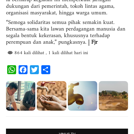
dukungan dari pemerintah, tokoh lintas agama,
organisasi masyarakat, hingga warga umum.
“Semoga solidaritas semua pihak semakin kuat.
Bersama-sama kita lawan perdagangan manusia dan
segala bentuk kekerasan, khususnya terhadap
perempuan dan anak,” pungkasnya.
| Fjr
864 kali dilihat
, 1 kali dilihat hari ini
W
F
T
S
h
a
w
h
a
c
i
a
t
e
t
r
s
b
t
e
A
o
e
p
o
r
p
k