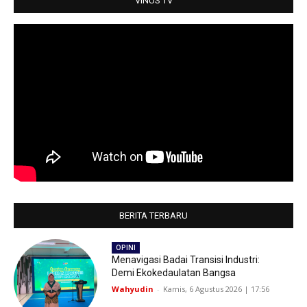
VINUS TV
BERITA TERBARU
OPINI
Menavigasi Badai Transisi Industri:
Demi Ekokedaulatan Bangsa
Wahyudin
-
Kamis, 6 Agustus 2026 | 17:56