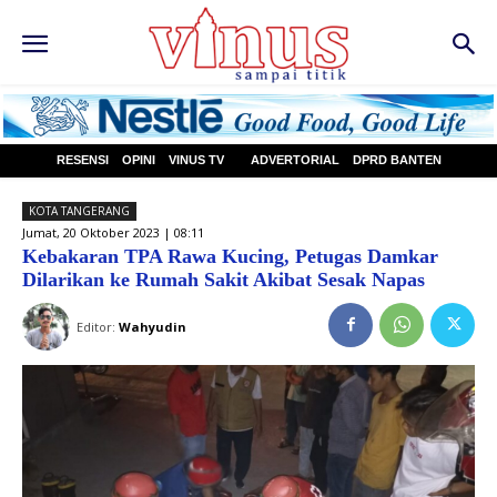
RESENSI
OPINI
VINUS TV
ADVERTORIAL
DPRD BANTEN
KOTA TANGERANG
Jumat, 20 Oktober 2023 | 08:11
Kebakaran TPA Rawa Kucing, Petugas Damkar
Dilarikan ke Rumah Sakit Akibat Sesak Napas
Editor:
Wahyudin