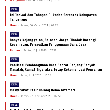
Wahyudin
-
Rabu, 5 Mei 2021 | 16:56
DESA
Ini Jadwal dan Tahapan Pilkades Serentak Kabupaten
Tangerang
Haer
-
Selasa, 30 Maret 2021 | 09:22
DESA
Banyak Kejanggalan, Belasan Warga Cibadak Datangi
Kecamatan, Persoalkan Penggunaan Dana Desa
Firman
-
Sabtu, 11 Juli 2020 | 07:38
DESA
Realisasi Pembangunan Desa Bantar Panjang Banyak
Masalah, Camat Tigaraksa Tetap Rekomendasi Pencairan
Haer
-
Rabu, 1 Juli 2020 | 10:04
DESA
Masyarakat Pasir Bolang Demo Alfamart
Haer
-
Kamis, 27 Februari 2020 | 02:53
DESA