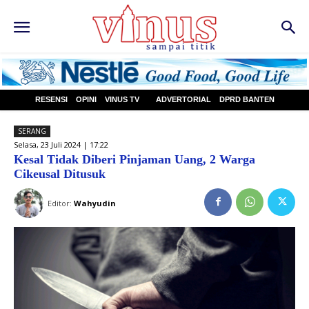
RESENSI
OPINI
VINUS TV
ADVERTORIAL
DPRD BANTEN
SERANG
Selasa, 23 Juli 2024 | 17:22
Kesal Tidak Diberi Pinjaman Uang, 2 Warga
Cikeusal Ditusuk
Editor:
Wahyudin