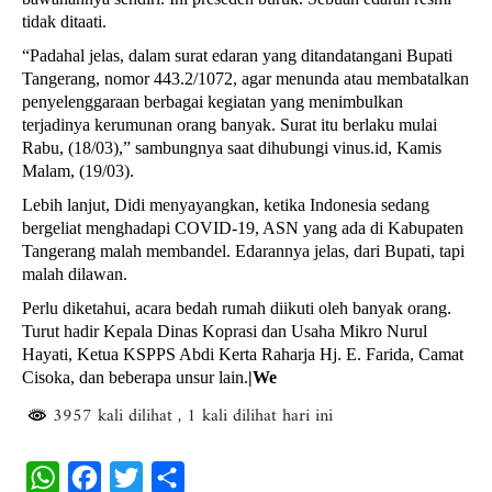
tidak ditaati.
“Padahal jelas, dalam surat edaran yang ditandatangani Bupati
Tangerang, nomor 443.2/1072, agar menunda atau membatalkan
penyelenggaraan berbagai kegiatan yang menimbulkan
terjadinya kerumunan orang banyak. Surat itu berlaku mulai
Rabu, (18/03),” sambungnya saat dihubungi vinus.id, Kamis
Malam, (19/03).
Lebih lanjut, Didi menyayangkan, ketika Indonesia sedang
bergeliat menghadapi COVID-19, ASN yang ada di Kabupaten
Tangerang malah membandel. Edarannya jelas, dari Bupati, tapi
malah dilawan.
Perlu diketahui, acara bedah rumah diikuti oleh banyak orang.
Turut hadir Kepala Dinas Koprasi dan Usaha Mikro Nurul
Hayati, Ketua KSPPS Abdi Kerta Raharja Hj. E. Farida, Camat
Cisoka, dan beberapa unsur lain.
|We
3957 kali dilihat
, 1 kali dilihat hari ini
W
F
T
S