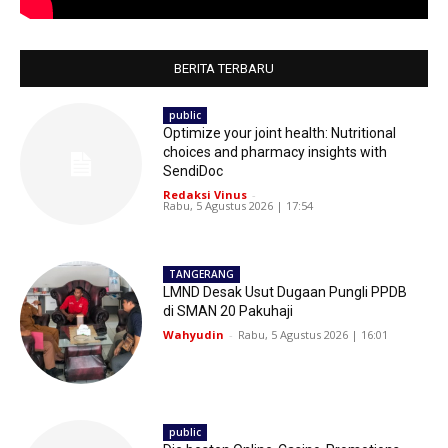
BERITA TERBARU
public
Optimize your joint health: Nutritional
choices and pharmacy insights with
SendiDoc
Redaksi Vinus
-
Rabu, 5 Agustus 2026 | 17:54
TANGERANG
LMND Desak Usut Dugaan Pungli PPDB
di SMAN 20 Pakuhaji
Wahyudin
-
Rabu, 5 Agustus 2026 | 16:01
public