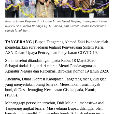
Kepala Dinas Koprasi dan Usaha Mikro Nurul Hayati, didampingi Ketua
KSPPS Abdi Kerta Raharja Hj. E. Farida, dan Camat Cisoka meresmikan
rumah layak huni.
TANGERANG |
Bupati Tangerang Ahmed Zaki Iskandar telah
mengeluarkan surat edaran tentang Penyesuaian Sistem Kerja
ASN Dalam Upaya Pencegahan Penyebaran COVID-19.
Surat tersebut ditandatangani pada Rabu, 18 Maret 2020.
Sebagai tindak lanjut dari edaran Mentri Pendayagunaan
Aparatur Negara dan Reformasi Birokrasi nomor 19 tahun 2020.
Anehnya, Dinas Koprasi Kabupaten Tangerang mengikuti giat
yang menyertakan orang banyak. Meresmikan rumah layak
huni, di Desa Jeungjing Kecamatan Cisoka pada, Kamis,
(19/03).
Menanggapi persoalan tersebut, Didi Maldini, mahasiswa asal
Tangerang angkat bicara. Masa edaran Bupati dilanggar oleh
bawahannya sendiri. Ini preseden buruk. Sebuah edaran resmi