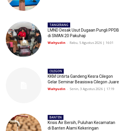
TANGERANG
LMND Desak Usut Dugaan Pungli PPDB
di SMAN 20 Pakuhaji
Wahyudin
-
Rabu, 5 Agustus 2026 | 16:01
CILEGON
KKM Untirta Gandeng Kesra Cilegon
Gelar Seminar Beasiswa Cilegon Juare
Wahyudin
-
Senin, 3 Agustus 2026 | 17:19
BANTEN
Krisis Air Bersih, Puluhan Kecamatan
di Banten Alami Kekeringan