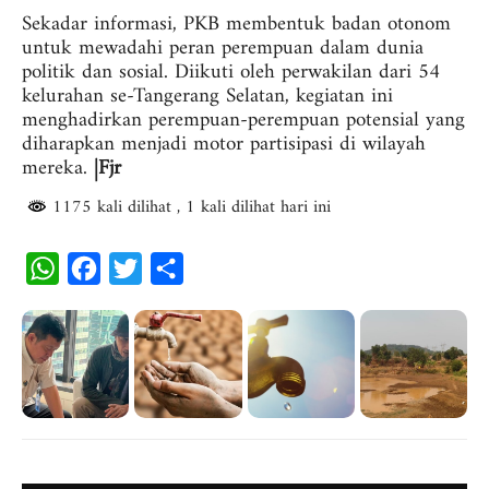
Sekadar informasi, PKB membentuk badan otonom
untuk mewadahi peran perempuan dalam dunia
politik dan sosial. Diikuti oleh perwakilan dari 54
kelurahan se-Tangerang Selatan, kegiatan ini
menghadirkan perempuan-perempuan potensial yang
diharapkan menjadi motor partisipasi di wilayah
mereka.
|Fjr
1175 kali dilihat
, 1 kali dilihat hari ini
W
F
T
S
h
a
w
h
a
c
i
a
t
e
t
r
s
b
t
e
A
o
e
p
o
r