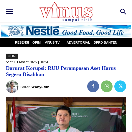
RESENSI
OPINI
VINUS TV
ADVERTORIAL
DPRD BANTEN
OPINI
Sabtu, 1 Maret 2025 | 16:51
Darurat Korupsi: RUU Perampasan Aset Harus
Segera Disahkan
Editor:
Wahyudin