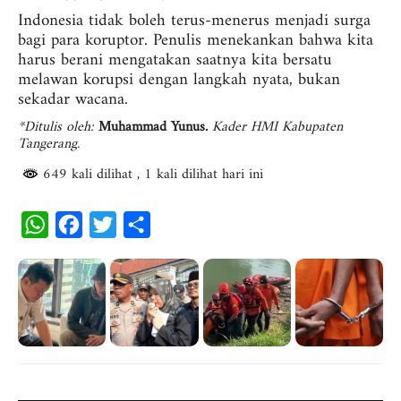
Indonesia tidak boleh terus-menerus menjadi surga
bagi para koruptor. Penulis menekankan bahwa kita
harus berani mengatakan saatnya kita bersatu
melawan korupsi dengan langkah nyata, bukan
sekadar wacana.
*Ditulis oleh:
Muhammad Yunus.
Kader HMI Kabupaten
Tangerang.
649 kali dilihat
, 1 kali dilihat hari ini
W
F
T
S
h
a
w
h
a
c
i
a
t
e
t
r
s
b
t
e
A
o
e
p
o
r