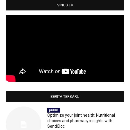
p
k
VINUS TV
BERITA TERBARU
public
Optimize your joint health: Nutritional
choices and pharmacy insights with
SendiDoc